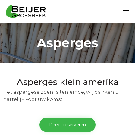
Sk
to
Asperges
co
Asperges klein amerika
Het aspergeseizoen is ten einde, wij danken u
hartelijk voor uw komst.
Direct reserveren