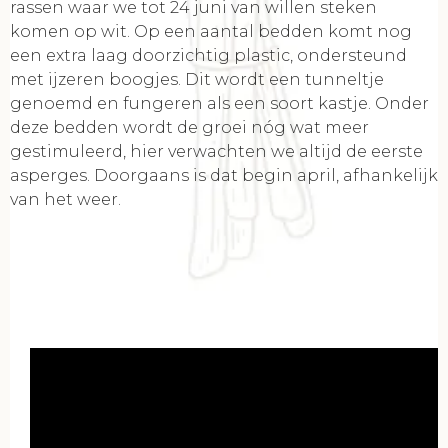
rassen waar we tot 24 juni van willen steken
komen op wit. Op een aantal bedden komt nog
een extra laag doorzichtig plastic, ondersteund
met ijzeren boogjes. Dit wordt een tunneltje
genoemd en fungeren als een soort kastje. Onder
deze bedden wordt de groei nóg wat meer
gestimuleerd, hier verwachten we altijd de eerste
asperges. Doorgaans is dat begin april, afhankelijk
van het weer.