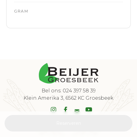
GRAM
Bel ons: 024 397 58 39
Klein Amerika 3, 6562 KC Groesbeek
© 2025
Beijer Groesbeek
,
privacy en beveiliging
Reserveren
Website door
Wux