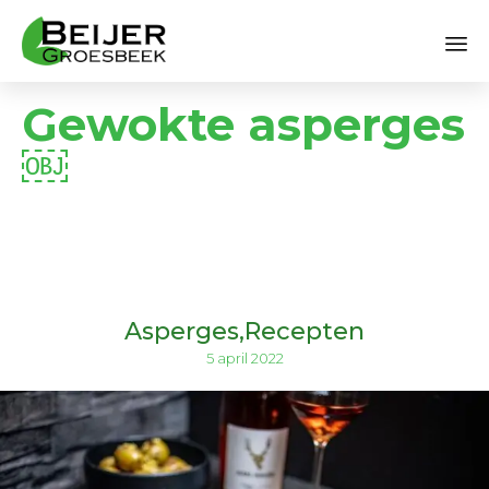
Sk
Gewokte asperges
to
co
￼
Asperges
Recepten
5 april 2022